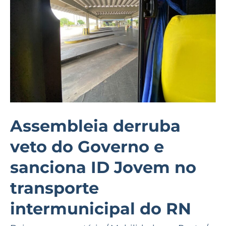
Governo
e
sanciona
ID
Jovem
no
transporte
intermunicipal
Assembleia derruba
do
veto do Governo e
RN
sanciona ID Jovem no
transporte
intermunicipal do RN