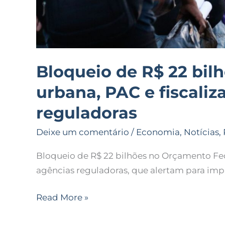
Bloqueio de R$ 22 bil
urbana, PAC e fiscali
reguladoras
Deixe um comentário
/
Economia
,
Notícias
,
Bloqueio de R$ 22 bilhões no Orçamento Fe
agências reguladoras, que alertam para impa
Read More »