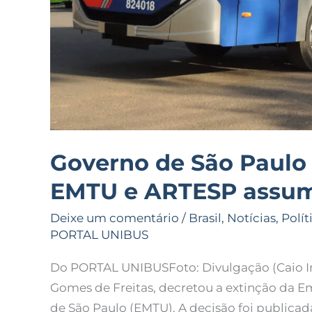
Governo de São Paulo 
EMTU e ARTESP assumi
Deixe um comentário
/
Brasil
,
Notícias
,
Polít
PORTAL UNIBUS
Do PORTAL UNIBUSFoto: Divulgação (Caio In
Gomes de Freitas, decretou a extinção da 
de São Paulo (EMTU). A decisão foi publicada