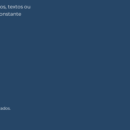
s, textos ou
constante
vados.