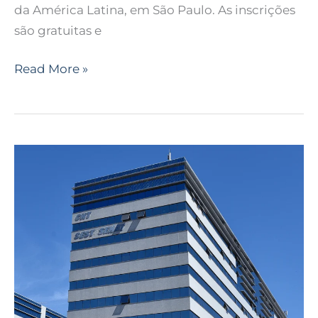
da América Latina, em São Paulo. As inscrições
são gratuitas e
Read More »
Folha
de
S.Paulo
conquista
o
Grande
Prêmio
CNT