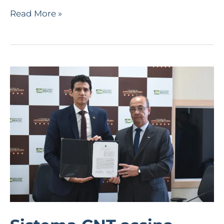
Read More »
Sistema
CNT
assina
acordo
de
cooperação
com
Ministério
da
Infraestrutura