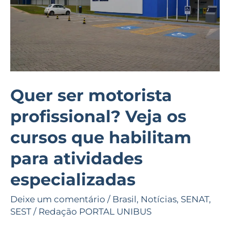
os
cursos
que
habilitam
para
atividades
Quer ser motorista
especializadas
profissional? Veja os
cursos que habilitam
para atividades
especializadas
Deixe um comentário
/
Brasil
,
Notícias
,
SENAT
,
SEST
/
Redação PORTAL UNIBUS