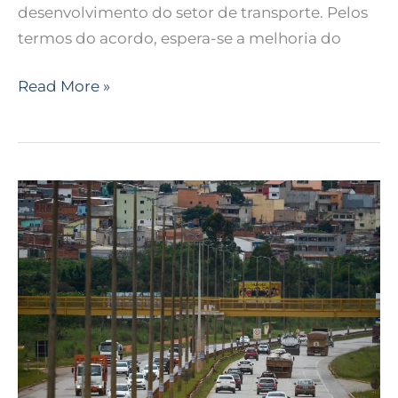
desenvolvimento do setor de transporte. Pelos
termos do acordo, espera-se a melhoria do
Read More »
SP:
Evento
vai
debater
os
desafios
da
mobilidade