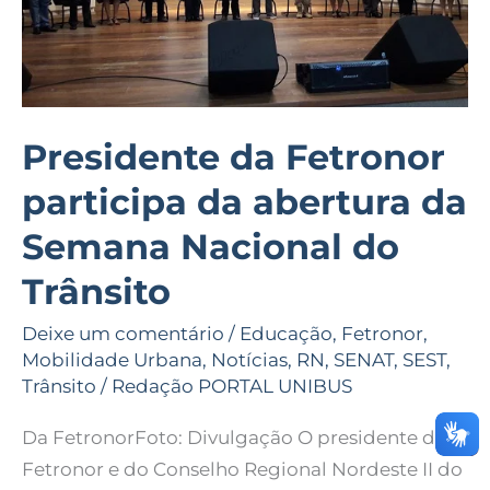
abertura
da
Semana
Nacional
Presidente da Fetronor
do
Trânsito
participa da abertura da
Semana Nacional do
Trânsito
Deixe um comentário
/
Educação
,
Fetronor
,
Mobilidade Urbana
,
Notícias
,
RN
,
SENAT
,
SEST
,
Trânsito
/
Redação PORTAL UNIBUS
Da FetronorFoto: Divulgação O presidente da
Fetronor e do Conselho Regional Nordeste II do