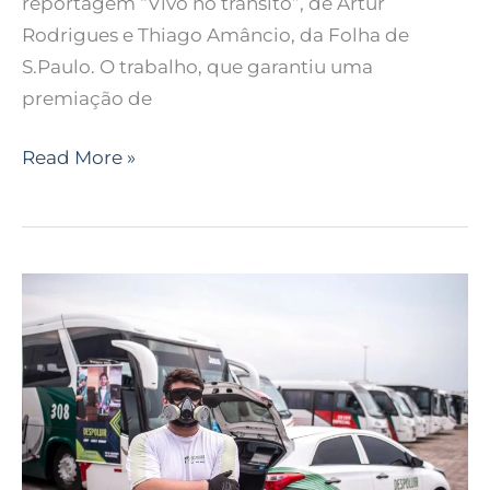
reportagem “Vivo no trânsito”, de Artur
Rodrigues e Thiago Amâncio, da Folha de
S.Paulo. O trabalho, que garantiu uma
premiação de
Read More »
Até
29
de
outubro,
acontece
ação
sobre