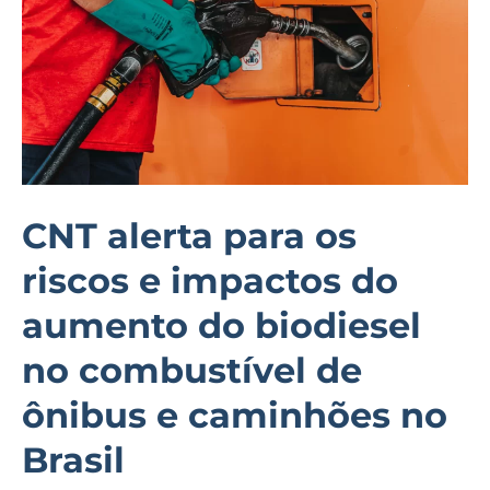
riscos
e
impactos
do
aumento
do
biodiesel
CNT alerta para os
no
riscos e impactos do
combustível
de
aumento do biodiesel
ônibus
no combustível de
e
ônibus e caminhões no
caminhões
no
Brasil
Brasil