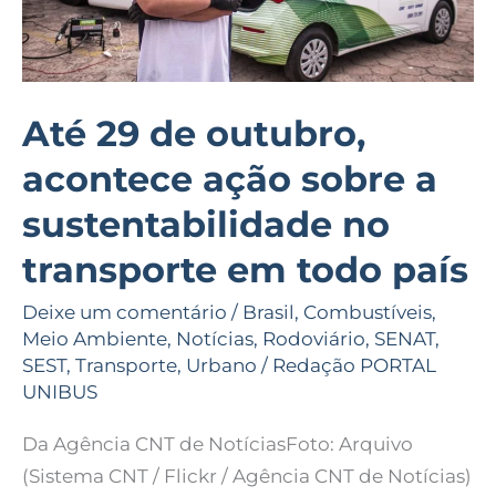
a
sustentabilidade
no
transporte
Até 29 de outubro,
em
acontece ação sobre a
todo
país
sustentabilidade no
transporte em todo país
Deixe um comentário
/
Brasil
,
Combustíveis
,
Meio Ambiente
,
Notícias
,
Rodoviário
,
SENAT
,
SEST
,
Transporte
,
Urbano
/
Redação PORTAL
UNIBUS
Da Agência CNT de NotíciasFoto: Arquivo
(Sistema CNT / Flickr / Agência CNT de Notícias)