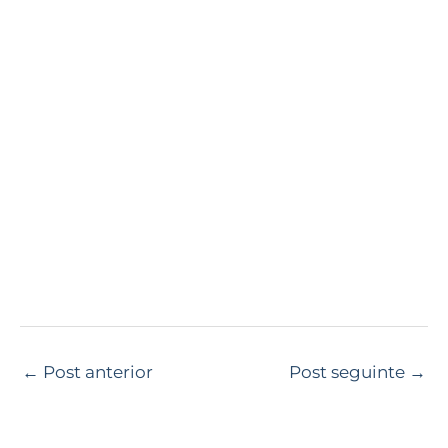
←
Post anterior
Post seguinte
→