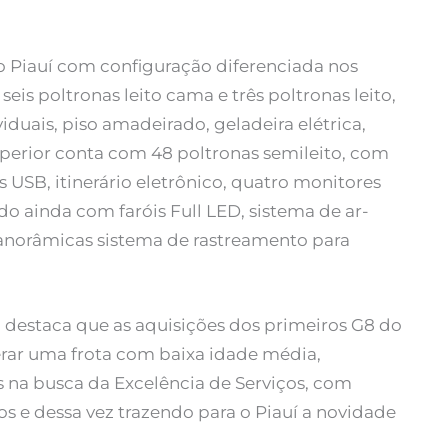
o Piauí com configuração diferenciada nos
o seis poltronas leito cama e três poltronas leito,
duais, piso amadeirado, geladeira elétrica,
perior conta com 48 poltronas semileito, com
 USB, itinerário eletrônico, quatro monitores
do ainda com faróis Full LED, sistema de ar-
 panorâmicas sistema de rastreamento para
, destaca que as aquisições dos primeiros G8 do
erar uma frota com baixa idade média,
 na busca da Excelência de Serviços, com
os e dessa vez trazendo para o Piauí a novidade