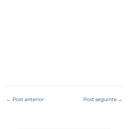
←
Post anterior
Post seguinte
→