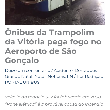
Ônibus da Trampolim
da Vitória pega fogo no
Aeroporto de São
Gonçalo
Deixe um comentário
/
Acidente
,
Destaques
,
Grande Natal
,
Natal
,
Notícias
,
RN
/ Por
Redação
PORTAL UNIBUS
Veículo do modelo S22 foi fabricado em 2008.
“Pane elétrica” é a provável causa do incêndio