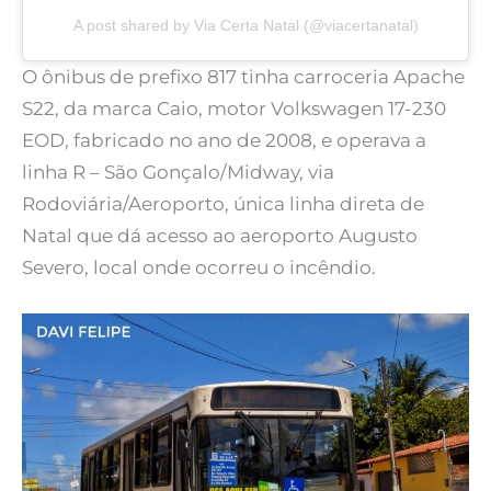
A post shared by Via Certa Natal (@viacertanatal)
O ônibus de prefixo 817 tinha carroceria Apache
S22, da marca Caio, motor Volkswagen 17-230
EOD, fabricado no ano de 2008, e operava a
linha R – São Gonçalo/Midway, via
Rodoviária/Aeroporto, única linha direta de
Natal que dá acesso ao aeroporto Augusto
Severo, local onde ocorreu o incêndio.