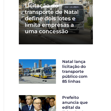
Licitação do
transporte de Natal
define dois lotes e
limita empresas a
uma concessão
Natal lança
licitação do
transporte
público com
85 linhas
Prefeito
anuncia que
edital da