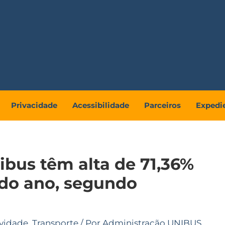
Privacidade
Acessibilidade
Parceiros
Expedi
bus têm alta de 71,36%
 do ano, segundo
vidade
,
Transporte
/ Por
Administração UNIBUS