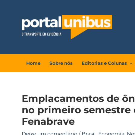
Ir
para
o
conteúdo
Home
Sobre nós
Editorias e Colunas
Emplacamentos de ôni
no primeiro semestre
Fenabrave
Deixe um comentário
/
Brasil
,
Economia
,
No