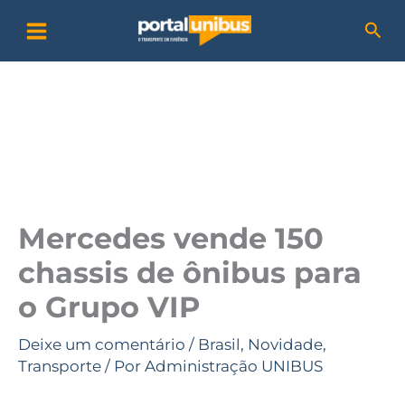
Ir
P
Pesq
para
e
o
s
conteúdo
q
u
i
s
a
Mercedes vende 150
r
chassis de ônibus para
o Grupo VIP
Deixe um comentário
/
Brasil
,
Novidade
,
Transporte
/ Por
Administração UNIBUS