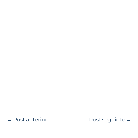
←
Post anterior
Post seguinte
→