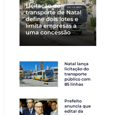
Licitação do
transporte de Natal
define dois lotes e
limita empresas a
uma concessão
Natal lança
licitação do
transporte
público com
85 linhas
Prefeito
anuncia que
edital da