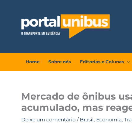
Ir
para
o
conteúdo
Home
Sobre nós
Editorias e Colunas
Mercado de ônibus us
acumulado, mas reag
Deixe um comentário
/
Brasil
,
Economia
,
Tr