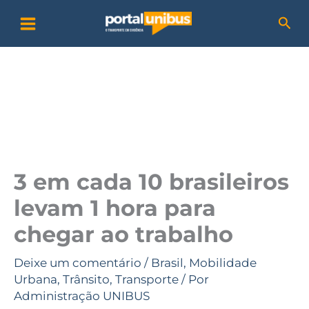
Ir
P
Pesq
para
e
o
s
conteúdo
q
u
i
s
a
3 em cada 10 brasileiros
r
levam 1 hora para
chegar ao trabalho
Deixe um comentário
/
Brasil
,
Mobilidade
Urbana
,
Trânsito
,
Transporte
/ Por
Administração UNIBUS