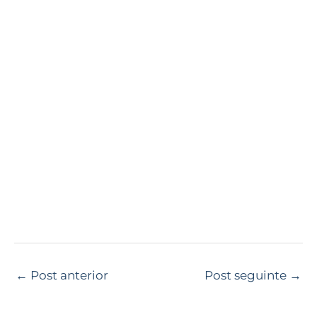
←
Post anterior
Post seguinte
→