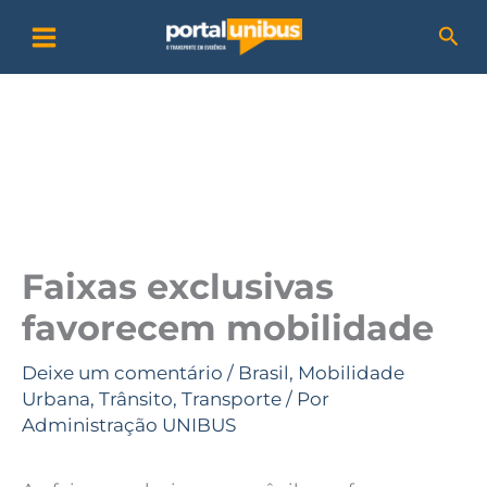
Ir
P
Pesq
para
e
o
s
conteúdo
q
u
i
s
a
Faixas exclusivas
r
favorecem mobilidade
Deixe um comentário
/
Brasil
,
Mobilidade
Urbana
,
Trânsito
,
Transporte
/ Por
Administração UNIBUS