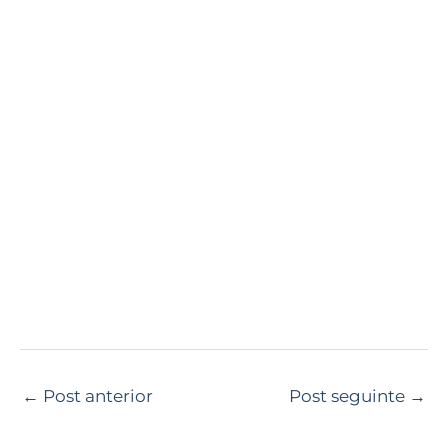
←
Post anterior
Post seguinte
→