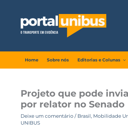
Ir
para
o
conteúdo
Home
Sobre nós
Editorias e Colunas
Projeto que pode invia
por relator no Senado
Deixe um comentário
/
Brasil
,
Mobilidade U
UNIBUS