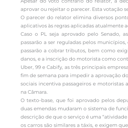
Apesar do voto contrário do relator, a d
aprovar ou rejeitar o parecer. Esta votação 
O parecer do relator elimina diversos pon
aplicativos às regras aplicadas atualmente ao
Caso o PL seja aprovado pelo Senado, as
passarão a ser reguladas pelos municípios,
passarão a cobrar tributos, bem como exig
danos, e a inscrição do motorista como cont
Uber, 99 e Cabify, as três principais empr
fim de semana para impedir a aprovação do
sociais incentiva passageiros e motoristas
na Câmara.
O texto-base, que foi aprovado pelos depu
duas emendas mudaram o sistema de funcion
descrição de que o serviço é uma “atividade
os carros são similares a táxis, e exigem q