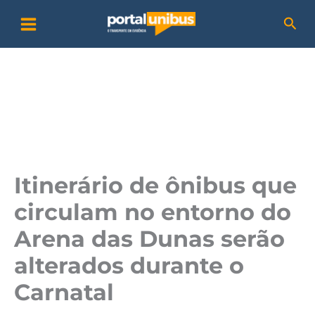
Ir
P
Pesq
para
e
o
s
conteúdo
q
u
i
s
a
Itinerário de ônibus que
r
circulam no entorno do
Arena das Dunas serão
alterados durante o
Carnatal