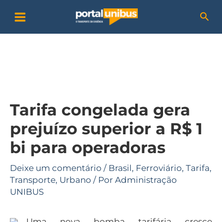
Ir
P
Pesq
para
e
o
s
conteúdo
q
u
i
Tarifa congelada gera
s
prejuízo superior a R$ 1
a
bi para operadoras
r
Deixe um comentário
/
Brasil
,
Ferroviário
,
Tarifa
,
Transporte
,
Urbano
/ Por
Administração
UNIBUS
Uma nova bomba tarifária cresce