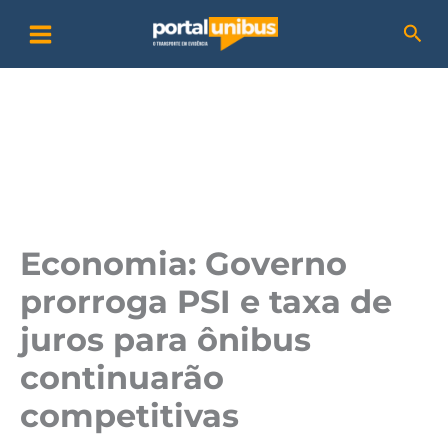
Ir
P
Pesq
para
e
o
s
conteúdo
q
u
i
s
a
Economia: Governo
r
prorroga PSI e taxa de
juros para ônibus
continuarão
competitivas