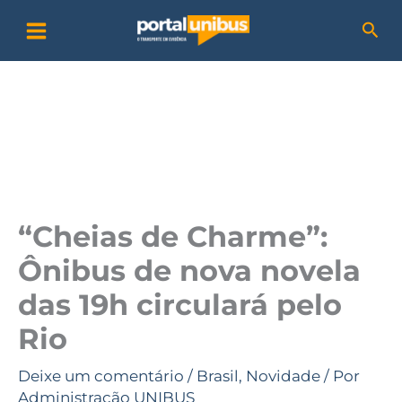
Ir
P
Pesq
para
e
o
s
conteúdo
q
u
i
s
a
“Cheias de Charme”:
r
Ônibus de nova novela
das 19h circulará pelo
Rio
Deixe um comentário
/
Brasil
,
Novidade
/ Por
Administração UNIBUS