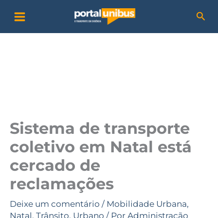
Ir
P
Pesq
para
e
o
s
conteúdo
q
u
i
s
a
Sistema de transporte
r
coletivo em Natal está
cercado de
reclamações
Deixe um comentário
/
Mobilidade Urbana
,
Natal
,
Trânsito
,
Urbano
/ Por
Administração