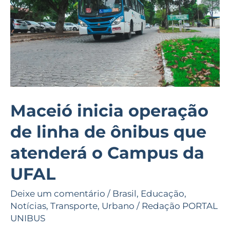
linha
de
ônibus
que
atenderá
o
Campus
Maceió inicia operação
da
de linha de ônibus que
UFAL
atenderá o Campus da
UFAL
Deixe um comentário
/
Brasil
,
Educação
,
Notícias
,
Transporte
,
Urbano
/
Redação PORTAL
UNIBUS