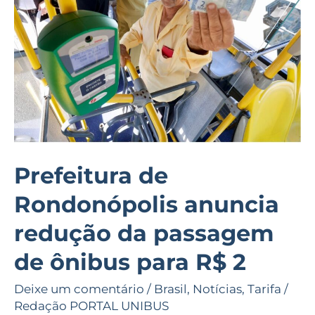
redução
da
passagem
de
ônibus
para
R$
2
Prefeitura de
Rondonópolis anuncia
redução da passagem
de ônibus para R$ 2
Deixe um comentário
/
Brasil
,
Notícias
,
Tarifa
/
Redação PORTAL UNIBUS