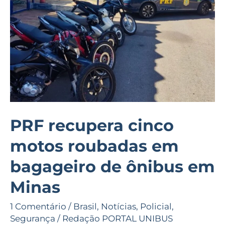
roubadas
em
bagageiro
de
ônibus
em
Minas
PRF recupera cinco
motos roubadas em
bagageiro de ônibus em
Minas
1 Comentário
/
Brasil
,
Notícias
,
Policial
,
Segurança
/
Redação PORTAL UNIBUS