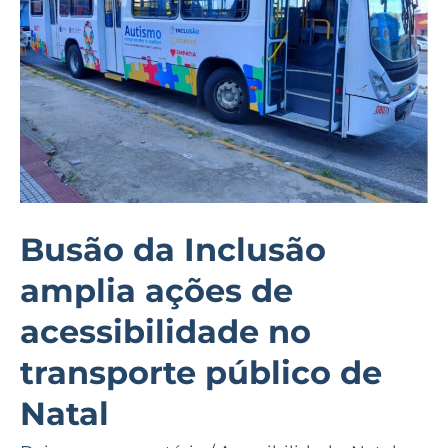
ações
de
acessibilidade
no
transporte
público
de
Natal
Busão da Inclusão
amplia ações de
acessibilidade no
transporte público de
Natal