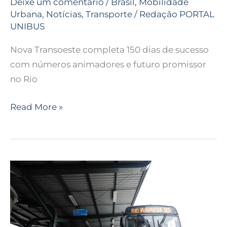
Deixe um comentário
/
Brasil
,
Mobilidade
Urbana
,
Notícias
,
Transporte
/
Redação PORTAL
UNIBUS
Nova Transoeste completa 150 dias de sucesso
com números animadores e futuro promissor
no Rio
Read More »
Cittamobi
auxilia
no
transporte
público