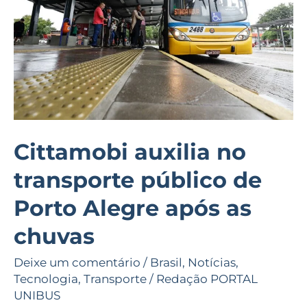
de
Porto
Alegre
após
as
chuvas
Cittamobi auxilia no
transporte público de
Porto Alegre após as
chuvas
Deixe um comentário
/
Brasil
,
Notícias
,
Tecnologia
,
Transporte
/
Redação PORTAL
UNIBUS