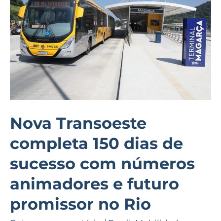
dias
de
sucesso
com
números
animadores
e
futuro
Nova Transoeste
promissor
completa 150 dias de
no
Rio
sucesso com números
animadores e futuro
promissor no Rio