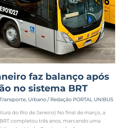
aneiro faz balanço após
ção no sistema BRT
Transporte
,
Urbano
/
Redação PORTAL UNIBUS
ura do Rio de Janeiro) No final de março, a
ma BRT completou três anos, marcando uma