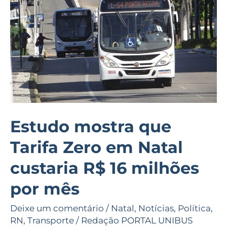
Zero
em
Natal
custaria
R$
16
milhões
por
Estudo mostra que
mês
Tarifa Zero em Natal
custaria R$ 16 milhões
por mês
Deixe um comentário
/
Natal
,
Notícias
,
Política
,
RN
,
Transporte
/
Redação PORTAL UNIBUS