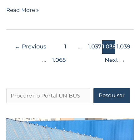
Read More »
←
Previous
1
…
1.037
1.038
1.039
…
1.065
Next
→
Pesquisar