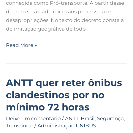
conhecida como Pró-transporte. A partir desse
decreto será dado início aos processos de
desapropriações. No texto do decreto consta a
delimitação geográfica de todo
Read More »
ANTT quer reter ônibus
ANTT
quer
clandestinos por no
reter
mínimo 72 horas
ônibus
clandestinos
Deixe um comentário
/
ANTT
,
Brasil
,
Segurança
,
por
Transporte
/
Administração UNIBUS
no