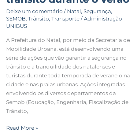
a
Deixe um comentário
/
Natal
,
Segurança
,
segurança
SEMOB
,
Trânsito
,
Transporte
/
Administração
no
UNIBUS
trânsito
A Prefeitura do Natal, por meio da Secretaria de
durante
Mobilidade Urbana, está desenvolvendo uma
o
série de ações que vão garantir a segurança no
verão
trânsito e a tranqüilidade dos natalenses e
turistas durante toda temporada de veraneio na
cidade e nas praias urbanas. Ações integradas
envolvendo os diversos departamentos da
Semob (Educação, Engenharia, Fiscalização de
Trânsito,
Read More »