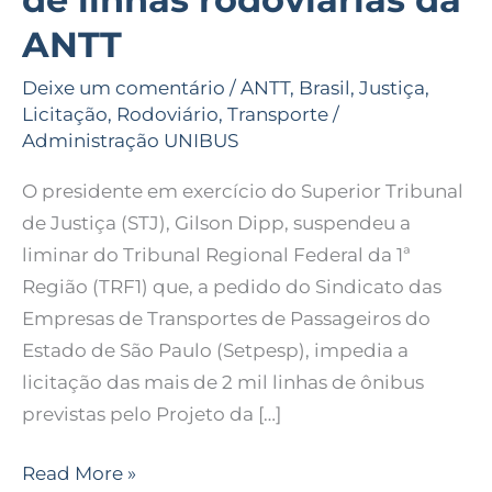
impedia
ANTT
licitação
Deixe um comentário
/
ANTT
,
Brasil
,
Justiça
,
de
Licitação
,
Rodoviário
,
Transporte
/
linhas
Administração UNIBUS
rodoviárias
da
O presidente em exercício do Superior Tribunal
ANTT
de Justiça (STJ), Gilson Dipp, suspendeu a
liminar do Tribunal Regional Federal da 1ª
Região (TRF1) que, a pedido do Sindicato das
Empresas de Transportes de Passageiros do
Estado de São Paulo (Setpesp), impedia a
licitação das mais de 2 mil linhas de ônibus
previstas pelo Projeto da […]
Read More »