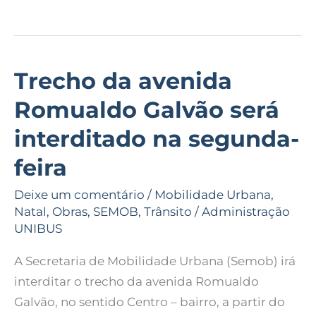
Trecho da avenida
Trecho
da
Romualdo Galvão será
avenida
interditado na segunda-
Romualdo
Galvão
feira
será
Deixe um comentário
/
Mobilidade Urbana
,
interditado
Natal
,
Obras
,
SEMOB
,
Trânsito
/
Administração
na
UNIBUS
segunda-
feira
A Secretaria de Mobilidade Urbana (Semob) irá
interditar o trecho da avenida Romualdo
Galvão, no sentido Centro – bairro, a partir do