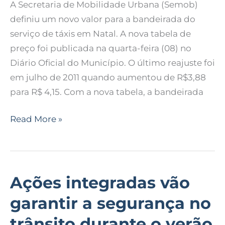
A Secretaria de Mobilidade Urbana (Semob)
4,55
definiu um novo valor para a bandeirada do
em
serviço de táxis em Natal. A nova tabela de
Natal
preço foi publicada na quarta-feira (08) no
Diário Oficial do Município. O último reajuste foi
em julho de 2011 quando aumentou de R$3,88
para R$ 4,15. Com a nova tabela, a bandeirada
Read More »
Ações integradas vão
Ações
integradas
garantir a segurança no
vão
trânsito durante o verão
garantir