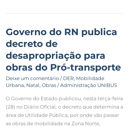
Governo do RN publica
Governo
do
decreto de
RN
desapropriação para
publica
decreto
obras do Pró-transporte
de
Deixe um comentário
/
DER
,
Mobilidade
desapropriação
Urbana
,
Natal
,
Obras
/
Administração UNIBUS
para
obras
O Governo do Estado publicou, nesta terça-feira
do
(28) no Diário Oficial, o decreto que determina a
Pró-
área de Utilidade Pública, por onde vão passar
transporte
as obras de mobilidade na Zona Norte,