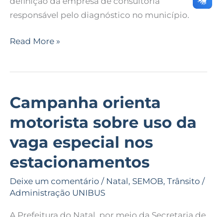
definição da empresa de consultoria
responsável pelo diagnóstico no município.
Read More »
Campanha orienta
Campanha
orienta
motorista sobre uso da
motorista
vaga especial nos
sobre
uso
estacionamentos
da
Deixe um comentário
/
Natal
,
SEMOB
,
Trânsito
/
vaga
Administração UNIBUS
especial
nos
A Prefeitura do Natal, por meio da Secretaria de