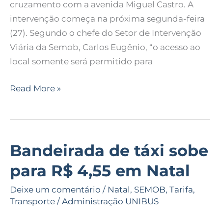
cruzamento com a avenida Miguel Castro. A
intervenção começa na próxima segunda-feira
(27). Segundo o chefe do Setor de Intervenção
Viária da Semob, Carlos Eugênio, “o acesso ao
local somente será permitido para
Read More »
Bandeirada de táxi sobe
Bandeirada
de
para R$ 4,55 em Natal
táxi
sobe
Deixe um comentário
/
Natal
,
SEMOB
,
Tarifa
,
Transporte
/
Administração UNIBUS
para
R$