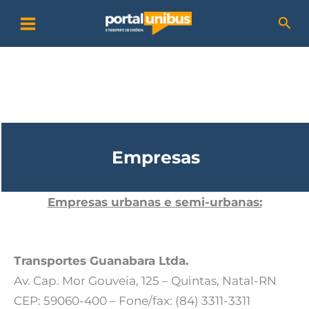
Ir
Pesq
para
o
conteúdo
Empresas
Empresas urbanas e semi-urbanas:
Transp
ortes Guanabara Ltda.
Av. Cap. Mor Gouveia, 125 – Quintas, Natal-RN
CEP: 59060-400 – Fone/fax: (84) 3311-3311